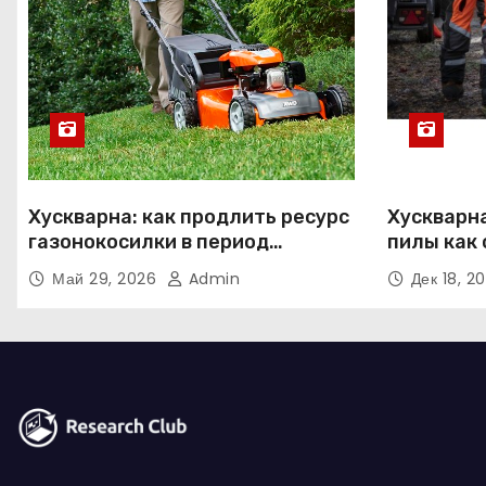
Хускварна: как продлить ресурс
Хускварн
газонокосилки в период
пилы как
активного использования
альтерна
Май 29, 2026
Admin
Дек 18, 2
решения