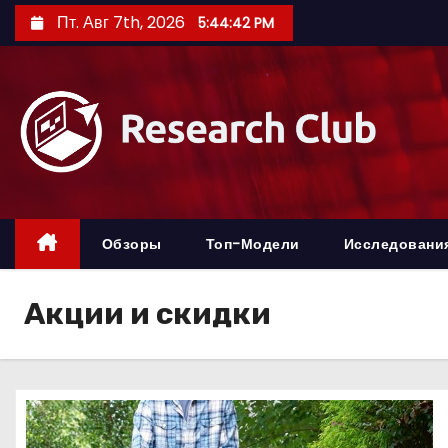
П
Пт. Авг 7th, 2026
5:44:43 PM
е
р
е
й
т
и
к
с
Обзоры
Топ-Модели
Исследовани
о
д
Акции и скидки
е
р
ж
и
м