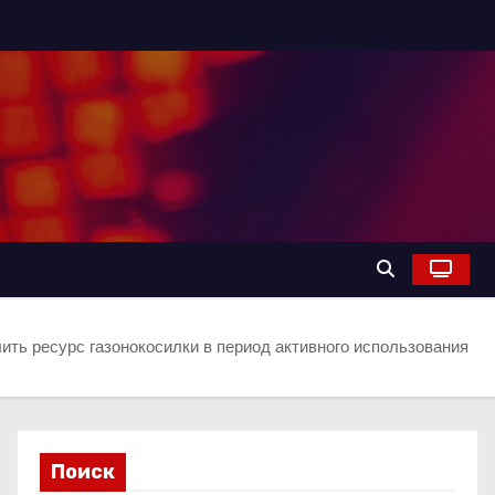
лить ресурс газонокосилки в период активного использования
Поиск