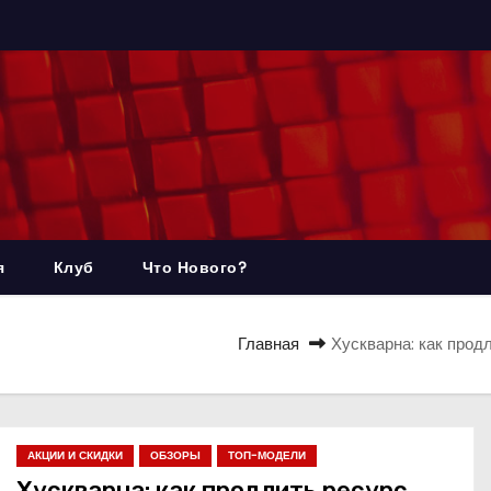
я
Клуб
Что Нового?
Главная
Хускварна: как прод
АКЦИИ И СКИДКИ
ОБЗОРЫ
ТОП-МОДЕЛИ
Хускварна: как продлить ресурс