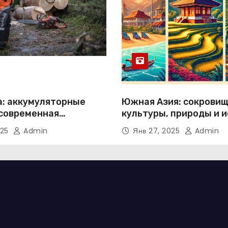
а: аккумуляторные
Южная Азия: сокрови
 современная
культуры, природы и 
тива классическим
025
Admin
Янв 27, 2025
Admin
м