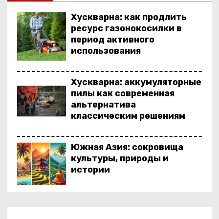
о
Хускварна: как продлить
м
ресурс газонокосилки в
у
период активного
использования
Хускварна: аккумуляторные
пилы как современная
альтернатива
классическим решениям
Южная Азия: сокровища
культуры, природы и
истории
Выбор шкафа купе