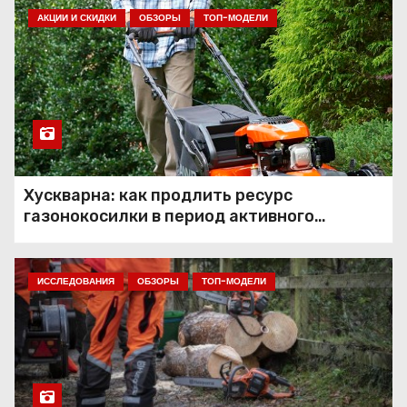
Как выбрать качественный
АКЦИИ И СКИДКИ
увлажнитель?
ОБЗОРЫ
ТОП-МОДЕЛИ
Секреты здорового тела
Хускварна: как продлить ресурс
газонокосилки в период активного
Выбор здоровой пищи – что
использования
выбирать и чего избегать
ИССЛЕДОВАНИЯ
ОБЗОРЫ
ТОП-МОДЕЛИ