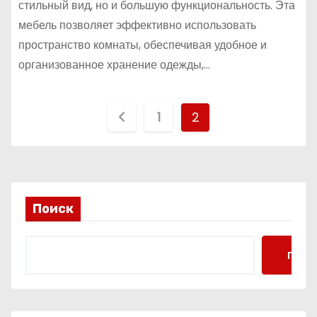
стильный вид, но и большую функциональность. Эта
мебель позволяет эффективно использовать
пространство комнаты, обеспечивая удобное и
организованное хранение одежды,…
П
1
2
а
г
и
Поиск
н
Поис
а
ц