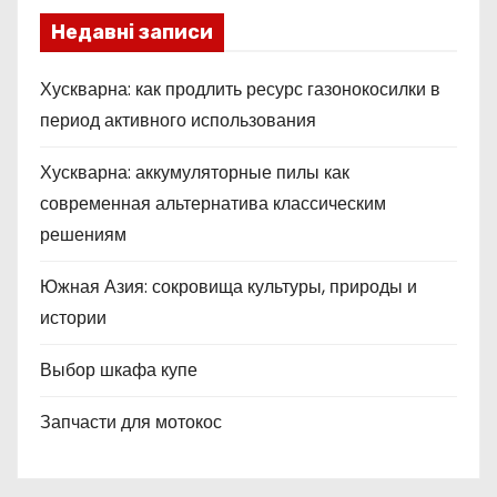
и
Недавні записи
я
Хускварна: как продлить ресурс газонокосилки в
з
период активного использования
а
Хускварна: аккумуляторные пилы как
п
современная альтернатива классическим
решениям
и
с
Южная Азия: сокровища культуры, природы и
истории
е
Выбор шкафа купе
й
Запчасти для мотокос