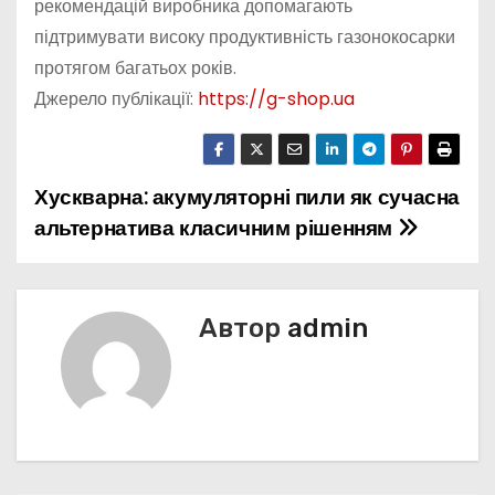
рекомендацій виробника допомагають
підтримувати високу продуктивність газонокосарки
протягом багатьох років.
Джерело публікації:
https://g-shop.ua
Хускварна: акумуляторні пили як сучасна
Н
альтернатива класичним рішенням
а
в
Автор
admin
і
г
а
ц