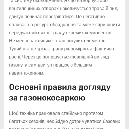
та систему охолодження. Якщо на корпусі або
вентиляційних отворах накопичується трава й пил,
двигун починає перегріватися. Це негативно
впливає на ресурс обладнання та може спричинити
передчасний вихід із ладу окремих компонентів.
Не менш важливим є стан ріжучих елементів.
Тупий ніж не зрізає траву рівномірно, а фактично
рве її. Через це погіршується зовнішній вигляд
газону, а сам двигун працює з більшим
навантаженням.
Основні правила догляду
за газонокосаркою
Щоб техніка працювала стабільно протягом
багатьох сезонів, необхідно дотримуватися базових