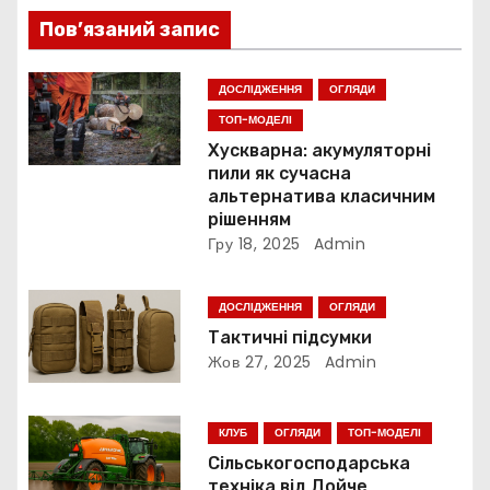
і
Пов’язаний запис
я
ДОСЛІДЖЕННЯ
ОГЛЯДИ
з
ТОП-МОДЕЛІ
Хускварна: акумуляторні
а
пили як сучасна
альтернатива класичним
п
рішенням
Гру 18, 2025
Admin
и
с
ДОСЛІДЖЕННЯ
ОГЛЯДИ
Тактичні підсумки
і
Жов 27, 2025
Admin
в
КЛУБ
ОГЛЯДИ
ТОП-МОДЕЛІ
Сільськогосподарська
техніка від Дойче