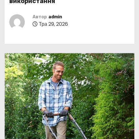
використання
у
Автор
admin
Тра 29, 2026