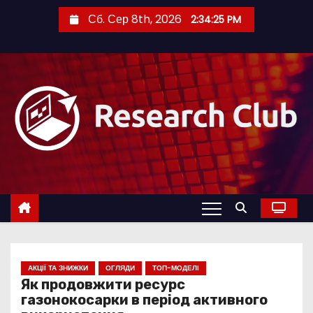
П
Сб. Сер 8th, 2026
2:34:26 PM
е
р
е
й
т
и
д
о
к
о
н
т
е
АКЦІЇ ТА ЗНИЖКИ
ОГЛЯДИ
ТОП-МОДЕЛІ
н
Як продовжити ресурс
газонокосарки в період активного
т