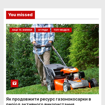
You missed
АКЦІЇ ТА ЗНИЖКИ
ОГЛЯДИ
ТОП-МОДЕЛІ
Як продовжити ресурс газонокосарки в
період активного використання